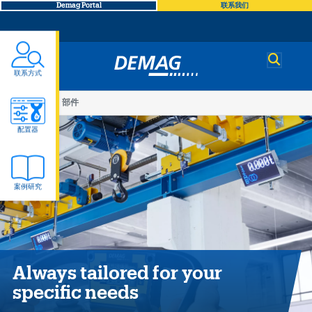
Demag Portal
联系我们
Demag
联系方式
You
产品
部件
部
are
配置器
here
件
案例研究
Always tailored for your
specific needs