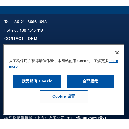
Tel:
+86 21 -5606 1698
hotline:
400 1515 119
CONTACT FORM
为了确保用户获得最佳体验，本网站使用 Cookie。 了解更多
Learn
搜索
联系我们
more
法律声明
接受所有 Cookie
全部拒绝
隐私政策
条款及条件
Cookie 设置
Public © 2026 Demag Cranes & Components GmbH. All rights reserved.
德马格起重机械（上海）有限公司
沪ICP备19026650号-1