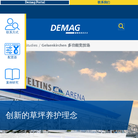
Demag Portal
联系我们
Demag
联系方式
You
Case Studies
Gelsenkirchen 多功能竞技场
Gelsenkirchen
are
配置器
here
多
案例研究
功
能
创新的草坪养护理念
竞
技