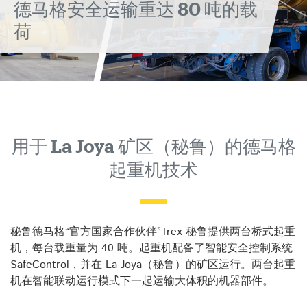
德马格安全运输重达 80 吨的载
（秘
荷
鲁）
的
德
马
用于 La Joya 矿区（秘鲁）的德马格
起重机技术
格
起
秘鲁德马格“官方国家合作伙伴”Trex 秘鲁提供两台桥式起重
重
机，每台载重量为 40 吨。起重机配备了智能安全控制系统
SafeControl，并在 La Joya（秘鲁）的矿区运行。两台起重
机
机在智能联动运行模式下一起运输大体积的机器部件。