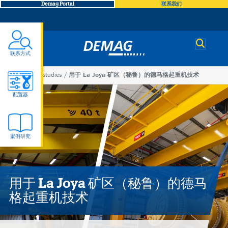
Demag Portal
联系我们
Demag
联系方式
You
Case Studies
用于 La Joya 矿区（秘鲁）的德马格起重机技术
用
are
配置器
here
于
案例研究
La
Joya
用于 La Joya 矿区（秘鲁）的德马
矿
格起重机技术
区