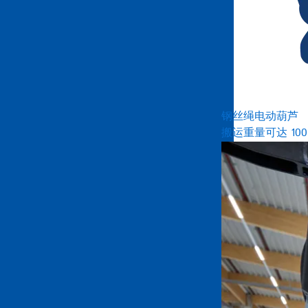
钢丝绳电动葫芦
搬运重量可达 100