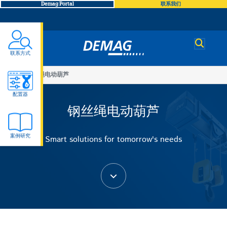
Demag Portal
联系我们
Demag
联系方式
You
钢丝绳电动葫芦
钢
are
配置器
here
钢丝绳电动葫芦
丝
案例研究
Smart solutions for tomorrow's needs
绳
电
动
葫