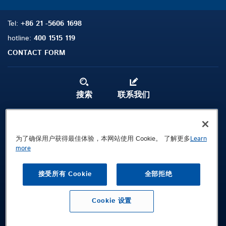
Tel:
+86 21 -5606 1698
hotline:
400 1515 119
CONTACT FORM
搜索
联系我们
法律声明
隐私政策
为了确保用户获得最佳体验，本网站使用 Cookie。 了解更多
Learn
more
条款及条件
接受所有 Cookie
全部拒绝
Public © 2026 Demag Cranes & Components GmbH. All rights reserved.
德马格起重机械（上海）有限公司
沪ICP备19026650号-1
Cookie 设置