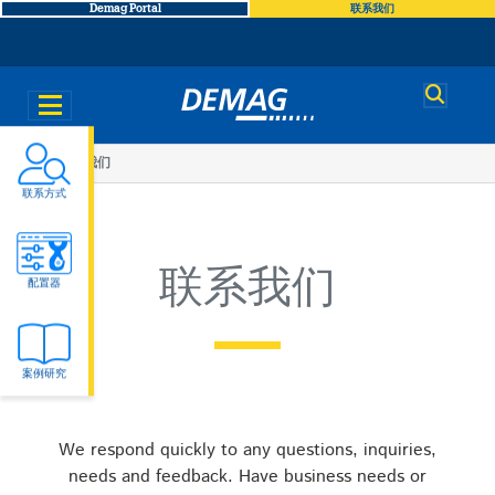
Demag Portal
联系我们
Demag
You
联系我们
联系方式
are
here
联系我们
配置器
案例研究
We respond quickly to any questions, inquiries,
needs and feedback. Have business needs or