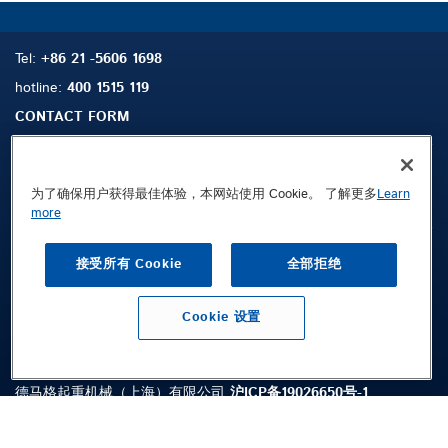
Tel:
+86 21 -5606 1698
hotline:
400 1515 119
CONTACT FORM
为了确保用户获得最佳体验，本网站使用 Cookie。 了解更多
Learn
搜索
联系我们
more
法律声明
接受所有 Cookie
全部拒绝
隐私政策
条款及条件
Cookie 设置
Public © 2026 Demag Cranes & Components GmbH. All rights reserved.
德马格起重机械（上海）有限公司
沪ICP备19026650号-1