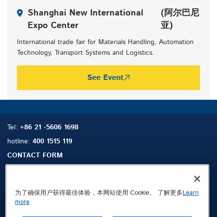
Shanghai New International
(阿尔巴尼
Expo Center
亚)
International trade fair for Materials Handling, Automation
Technology, Transport Systems and Logistics.
See Event
Tel:
+86 21 -5606 1698
hotline:
400 1515 119
CONTACT FORM
为了确保用户获得最佳体验，本网站使用 Cookie。 了解更多
Learn
搜索
联系我们
more