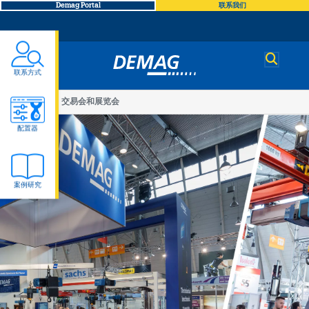
Demag Portal
联系我们
Demag
联系方式
You
公司
交易会和展览会
交
are
配置器
here
易
案例研究
会
和
展
览