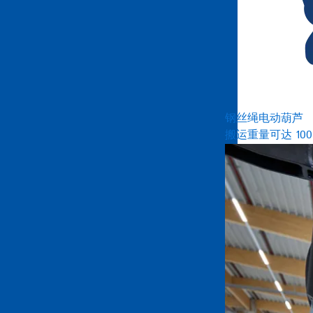
钢丝绳电动葫芦
搬运重量可达 100