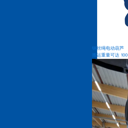
钢丝绳电动葫芦
搬运重量可达 100