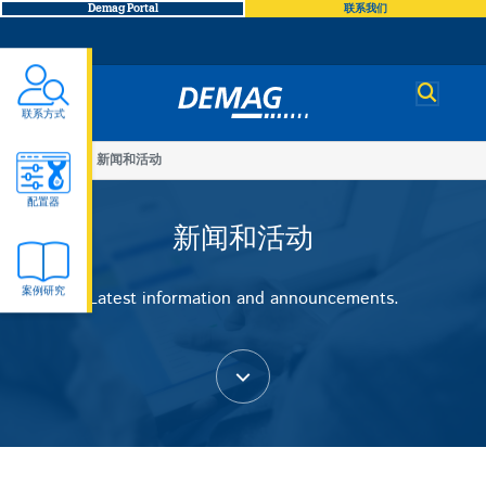
Demag Portal
联系我们
Demag
联系方式
You
公司
新闻和活动
新
are
配置器
here
新闻和活动
闻
案例研究
Latest information and announcements.
和
活
动