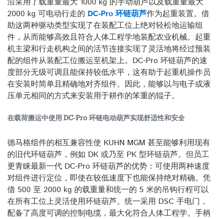
沿采用了载重量最大 1000 kg 的手动葫芦以及载重量最大
2000 kg 可电动行走的
DC-Pro 环链葫芦
作为起重装置。借
助这两种驱动类型实现了在装配工位上绝对轻松地运输组
件，从而能够高效且符合人体工程学地装配农业机械。起重
机主梁和行走机构之间的活节连接实现了灵活地将经过预装
配的组件从装配工位搬运至机架上。DC-Pro 环链葫芦的速
度部分无级可调且能保持较低水平，这有助于起重机操作员
在安装时简单且精确地对齐组件。因此，能够以与电子或液
压单元相同的方式来安装用于耕作的笨重的辊子。
在载荷搬运中使用 DC-Pro 环链电动葫芦实现舒适性和安全
德马格组件的相互兼容性使 KUHN MGM 甚至能够利用现有
的旧代环链葫芦，例如 DK 或乃至 PK 型环链葫芦。但员工
更青睐最新一代 DC-Pro 环链葫芦的优势：可使用两种速度
对组件进行定位，即使在较低速度下也能保持绝对精确。凭
借 500 至 2000 kg 的载重量和统一的 5 米的吊钩行程可以
在所有工位上灵活使用环链葫芦。统一采用 DSC 手电门，
配备了高度可调的控制电缆，最大化符合人体工程学。手柄