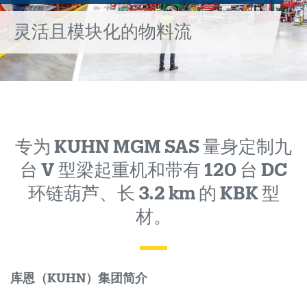
的
灵活且模块化的物料流
物
料
流
专为 KUHN MGM SAS 量身定制九
台 V 型梁起重机和带有 120 台 DC
环链葫芦、长 3.2 km 的 KBK 型
材。
库恩（KUHN）集团简介