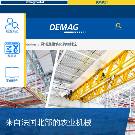
Demag Portal
联系我们
Demag
联系方式
You
Case Studies
灵活且模块化的物料流
灵
are
配置器
here
活
案例研究
且
模
块
来自法国北部的农业机械
化