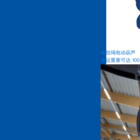
钢丝绳电动葫芦
搬运重量可达 100